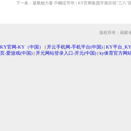
下一条：凝聚她力量 巾帼绽芳华 | KY官网集团开展庆祝“三八”国际
版权所有：福建
KY官网-KY（中国）
|
开云手机网-手机平台(中国)
|
KY平台_K
页-爱游戏(中国)
|
开元网站登录入口-开元(中国)
|
ky体育官方网