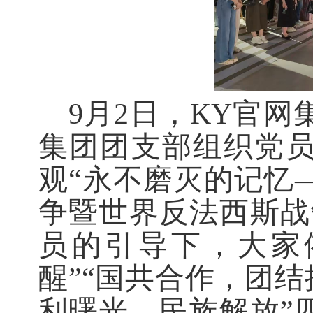
9月2日，KY官
集团团支部组织党
观“永不磨灭的记忆
争暨世界反法西斯战
员的引导下，大家
醒”“国共合作，团结
利曙光，民族解放”