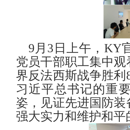
9月3日上午，
KY
党员干部职工集中观
界反法西斯战争胜利
习近平总书记的重
姿，见证先进国防装
强大实力和维护和平