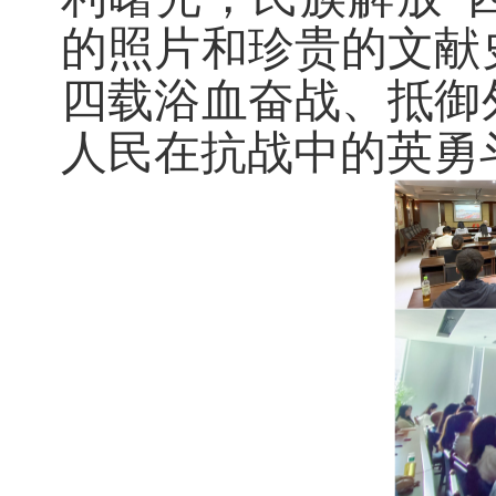
的照片和珍贵的文献
四载浴血奋战、抵御
人民在抗战中的英勇